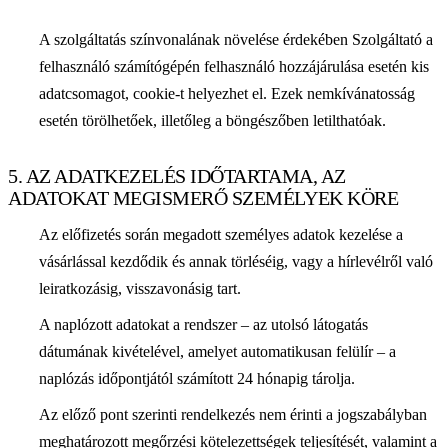
A szolgáltatás színvonalának növelése érdekében Szolgáltató a
felhasználó számítógépén felhasználó hozzájárulása esetén kis
adatcsomagot, cookie-t helyezhet el. Ezek nemkívánatosság
esetén törölhetőek, illetőleg a böngészőben letilthatóak.
5. AZ ADATKEZELÉS IDŐTARTAMA, AZ
ADATOKAT MEGISMERŐ SZEMÉLYEK KÖRE
Az előfizetés során megadott személyes adatok kezelése a
vásárlással kezdődik és annak törléséig, vagy a hírlevélről való
leiratkozásig, visszavonásig tart.
A naplózott adatokat a rendszer – az utolsó látogatás
dátumának kivételével, amelyet automatikusan felülír – a
naplózás időpontjától számított 24 hónapig tárolja.
Az előző pont szerinti rendelkezés nem érinti a jogszabályban
meghatározott megőrzési kötelezettségek teljesítését, valamint a