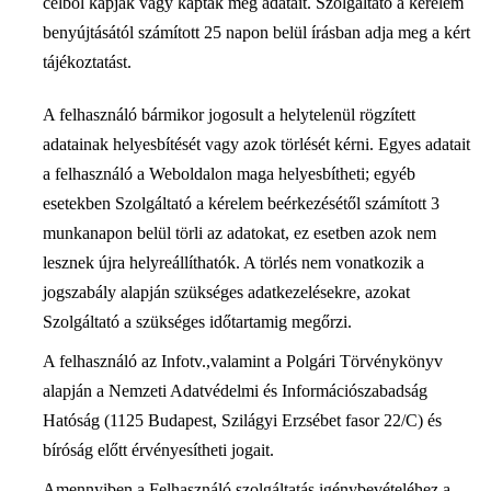
célból kapják vagy kapták meg adatait. Szolgáltató a kérelem
benyújtásától számított 25 napon belül írásban adja meg a kért
tájékoztatást.
A felhasználó bármikor jogosult a helytelenül rögzített
adatainak helyesbítését vagy azok törlését kérni. Egyes adatait
a felhasználó a Weboldalon maga helyesbítheti; egyéb
esetekben Szolgáltató a kérelem beérkezésétől számított 3
munkanapon belül törli az adatokat, ez esetben azok nem
lesznek újra helyreállíthatók. A törlés nem vonatkozik a
jogszabály alapján szükséges adatkezelésekre, azokat
Szolgáltató a szükséges időtartamig megőrzi.
A felhasználó az Infotv.,valamint a Polgári Törvénykönyv
alapján a Nemzeti Adatvédelmi és Információszabadság
Hatóság (1125 Budapest, Szilágyi Erzsébet fasor 22/C) és
bíróság előtt érvényesítheti jogait.
Amennyiben a Felhasználó szolgáltatás igénybevételéhez a