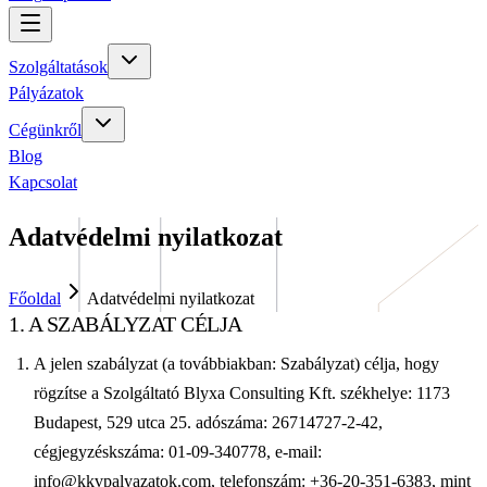
Szolgáltatások
Pályázatok
Cégünkről
Blog
Kapcsolat
Adatvédelmi nyilatkozat
Főoldal
Adatvédelmi nyilatkozat
1. A SZABÁLYZAT CÉLJA
A jelen szabályzat (a továbbiakban: Szabályzat) célja, hogy
rögzítse a Szolgáltató Blyxa Consulting Kft. székhelye: 1173
Budapest, 529 utca 25. adószáma: 26714727-2-42,
cégjegyzéskszáma: 01-09-340778, e-mail:
info@kkvpalyazatok.com, telefonszám: +36-20-351-6383, mint