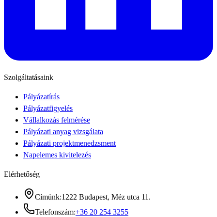
Szolgáltatásaink
Pályázatírás
Pályázatfigyelés
Vállalkozás felmérése
Pályázati anyag vizsgálata
Pályázati projektmenedzsment
Napelemes kivitelezés
Elérhetőség
Címünk
:
1222 Budapest, Méz utca 11.
Telefonszám
:
+36 20 254 3255