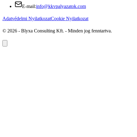
E-mail
:
info@kkvpalyazatok.com
Adatvédelmi Nyilatkozat
Cookie Nyilatkozat
©
2026
-
Blyxa Consulting Kft.
- Minden jog fenntartva.