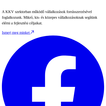
A KKV szektorban működő vállalkozások forrásszerzésével
foglalkozunk. Mikró, kis- és közepes vállalkozásoknak segítünk
elérni a fejlesztési céljaikat.
Ismerj meg minket