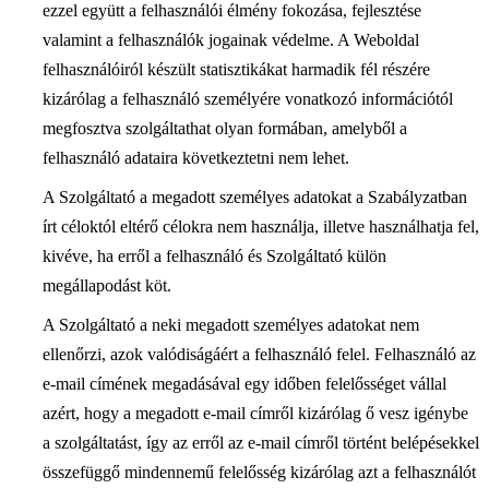
ezzel együtt a felhasználói élmény fokozása, fejlesztése
valamint a felhasználók jogainak védelme. A Weboldal
felhasználóiról készült statisztikákat harmadik fél részére
kizárólag a felhasználó személyére vonatkozó információtól
megfosztva szolgáltathat olyan formában, amelyből a
felhasználó adataira következtetni nem lehet.
A Szolgáltató a megadott személyes adatokat a Szabályzatban
írt céloktól eltérő célokra nem használja, illetve használhatja fel,
kivéve, ha erről a felhasználó és Szolgáltató külön
megállapodást köt.
A Szolgáltató a neki megadott személyes adatokat nem
ellenőrzi, azok valódiságáért a felhasználó felel. Felhasználó az
e-mail címének megadásával egy időben felelősséget vállal
azért, hogy a megadott e-mail címről kizárólag ő vesz igénybe
a szolgáltatást, így az erről az e-mail címről történt belépésekkel
összefüggő mindennemű felelősség kizárólag azt a felhasználót