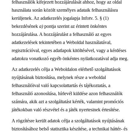
felhasználók kifejezett hozzájárulását ahhoz, hogy az oldal
használata során közölt személyes adataik felhasználásra
kerüljenek. Az adatkezelés jogalapja Infotv. 5. § (1)
bekezdésének
a)
pontja szerint az érintett önkéntes
hozzájárulása. A hozzájárulást a felhasználó az egyes
adatkezelések tekintetében a Weboldal használatával,
regisztrációval, egyes adatlapok kitöltésével, vagy a kérdéses
adatokra vonatkozó egyéb önkéntes nyilatkozatával adja meg.
Az adatkezelés célja a Weboldalon elérhető szolgáltatások
nyújtásának biztosítása, melynek része a weboldal
felhasználóival való kapcsolattartás és tájékoztatás, a
felhasználó azonosítása, hírlevél küldése azon felhasználók
számára, akik azt a szolgáltatást kérték, valamint promóciós
játékokban való részvétel és a játék nyertesinek értesítése.
A rögzítésre került adatok célja a szolgáltatások nyújtásának
biztosításához belső statisztika készítése, a technikai háttér- és