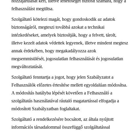
hozzájárulását kéri, illetve lehetőséget biztosít számára, hogy a
felhasználást megtiltsa.
Szolgáltató kötelezi magát, hogy gondoskodik az adatok
biztonságáról, megteszi továbbá azokat a technikai
intézkedéseket, amelyek biztosítják, hogy a felvett, tárolt,
illetve kezelt adatok védettek legyenek, illetve mindent megtesz
annak érdekében, hogy megakadályozza azok
megsemmisülését, jogosulatlan felhasználását és jogosulatlan
megváltoztatását.
Szolgáltató fenntartja a jogot, hogy jelen Szabályzatot a
Felhasználók előzetes értesítése mellett egyoldalúan módosítsa.
A módosítás hatályba lépését követően a Felhasználó a
szolgáltatás használatával ráutaló magatartással elfogadja a
módosított Szabályzatban foglaltakat.
Szolgáltató a rendelkezésére bocsátott, az általa nyújtott
információs társadalommal összefüggő szolgáltatással