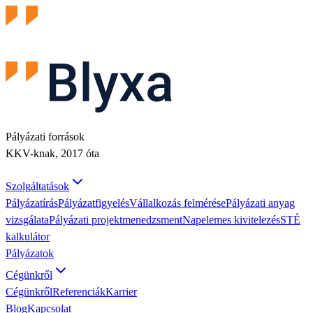
Pályázati források
KKV-knak,
2017
óta
Szolgáltatások
Pályázatírás
Pályázatfigyelés
Vállalkozás felmérése
Pályázati anyag
vizsgálata
Pályázati projektmenedzsment
Napelemes kivitelezés
STÉ
kalkulátor
Pályázatok
Cégünkről
Cégünkről
Referenciák
Karrier
Blog
Kapcsolat