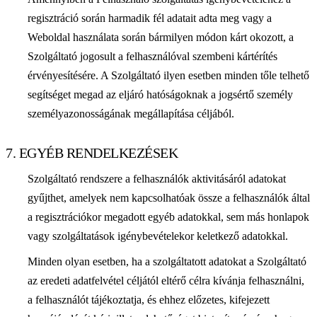
regisztráció során harmadik fél adatait adta meg vagy a
Weboldal használata során bármilyen módon kárt okozott, a
Szolgáltató jogosult a felhasználóval szembeni kártérítés
érvényesítésére. A Szolgáltató ilyen esetben minden tőle telhető
segítséget megad az eljáró hatóságoknak a jogsértő személy
személyazonosságának megállapítása céljából.
7. EGYÉB RENDELKEZÉSEK
Szolgáltató rendszere a felhasználók aktivitásáról adatokat
gyűjthet, amelyek nem kapcsolhatóak össze a felhasználók által
a regisztrációkor megadott egyéb adatokkal, sem más honlapok
vagy szolgáltatások igénybevételekor keletkező adatokkal.
Minden olyan esetben, ha a szolgáltatott adatokat a Szolgáltató
az eredeti adatfelvétel céljától eltérő célra kívánja felhasználni,
a felhasználót tájékoztatja, és ehhez előzetes, kifejezett